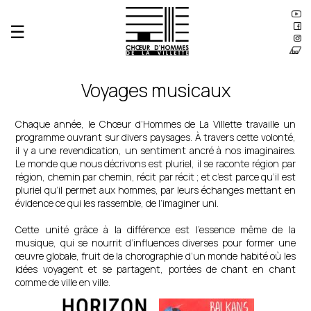
☰
Le Chœur
Équipe
Voyages musicaux
Répertoire
Production
Musique
Chaque année, le Chœur d’Hommes de La Villette travaille un
Orient-Express
programme ouvrant sur divers paysages. À travers cette volonté,
Aéropostale
il y a une revendication, un sentiment ancré à nos imaginaires.
Baltique
Le monde que nous décrivons est pluriel, il se raconte région par
Méditerranée
région, chemin par chemin, récit par récit ; et c’est parce qu’il est
Exodes
pluriel qu’il permet aux hommes, par leurs échanges mettant en
Balkans
évidence ce qui les rassemble, de l’imaginer uni.
Horizon
Cette unité grâce à la différence est l’essence même de la
Architecture
musique, qui se nourrit d’influences diverses pour former une
Expérimentations spatiales
œuvre globale, fruit de la chorographie d’un monde habité où les
Scénographie
idées voyagent et se partagent, portées de chant en chant
Analyses acoustiques
comme de ville en ville.
Agenda