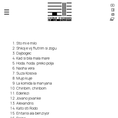
☰
Le Chœur
Équipe
Répertoire
Production
Sto mi e milo
Musique
Shkoj e vij flutrim si zogu
Orient-Express
Dajbogec
Aéropostale
Kad si bila mala mare
Baltique
Hoda, hoda, preko polja
Méditerranée
Nasha vera
Exodes
Suza Kosova
Balkans
Mujo kuje
Horizon
La komida la manyana
Architecture
Chiribim, chiribom
Expérimentations spatiales
Ederlezi
Scénographie
Jovano jovanke
Analyses acoustiques
Alexandris
Kato sti Rodo
Agenda
Entarisi ala benziyor