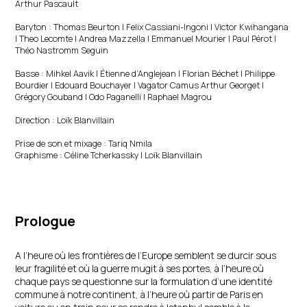
Arthur Pascault
Baryton : Thomas Beurton | Felix Cassiani-Ingoni | Victor Kwihangana
| Theo Lecomte | Andrea Mazzella | Emmanuel Mourier | Paul Pérot |
Théo Nastromm Seguin
Basse : Mihkel Aavik | Étienne d’Anglejean | Florian Béchet | Philippe
Bourdier | Edouard Bouchayer | Vagator Camus Arthur Georget |
Grégory Gouband | Odo Paganelli | Raphael Magrou
Direction : Loïk Blanvillain
Prise de son et mixage : Tariq Nmila
Graphisme : Céline Tcherkassky | Loïk Blanvillain
Prologue
A l’heure où les frontières de l’Europe semblent se durcir sous
leur fragilité et où la guerre mugit à ses portes, à l’heure où
chaque pays se questionne sur la formulation d’une identité
commune à notre continent, à l’heure où partir de Paris en