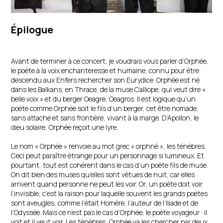
Épilogue
Avant de terminer à ce concert, je voudrais vous parler d’Orphée,
le poète à la voix enchanteresse et humaine, connu pour être
descendu aux Enfers rechercher son Eurydice. Orphée est né
dans les Balkans, en Thrace, de la muse Calliope, qui veut dire «
belle voix » et du berger Oeagre, Oeagros. Il est logique qu’un
poète comme Orphée soit le fils d’un berger, cet être nomade,
sans attache et sans frontière, vivant à la marge. D’Apollon, le
dieu solaire, Orphée reçoit une lyre.
Le nom « Orphée » renvoie au mot grec « orphné », les ténèbres.
Ceci peut paraître étrange pour un personnage si lumineux. Et
pourtant, tout est cohérent dans le cas d’un poète fils de muse.
On dit bien des muses qu’elles sont vêtues de nuit, car elles
arrivent quand personne ne peut les voir. Or, un poète doit voir
l’invisible, c’est la raison pour laquelle souvent les grands poètes
sont aveugles, comme l’était Homère, l’auteur de l’Iliade et de
l’Odyssée. Mais ce n’est pas le cas d’Orphée, le poète voyageur : il
voit et il veut voir. Les ténèbres, Orphée va les chercher par deux