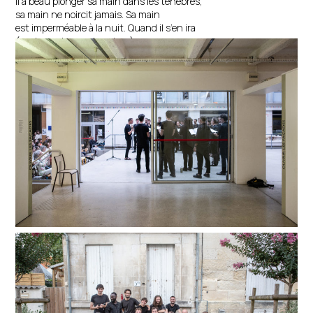
Il a beau plonger sa main dans les ténèbres,
sa main ne noircit jamais. Sa main
est imperméable à la nuit. Quand il s’en ira
(car tous s’en vont un jour)
j’imagine qu’il restera
un très doux sourire en ce bas monde,
un sourire qui n’arrêtera pas de dire « oui »
et encore « oui »
à tous les espoirs séculaires et démentis.
Yannis Rítsos (Grèce)