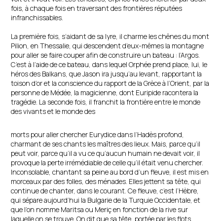
fois, à chaque fois en traversant des frontières réputées
infranchissables.
La première fois, s’aidant de sa lyre, il charme les chênes du mont
Pilion, en Thessalie, qui descendent d’eux-mêmes la montagne
pour aller se faire couper afin de construire un bateau : l’Argos.
C’est à l’aide de ce bateau, dans lequel Orphée prend place, lui, le
héros des Balkans, que Jason ira jusqu’au levant, rapportant la
toison d’or et la conscience du rapport de la Grèce à l’Orient, par la
personne de Médée, la magicienne, dont Euripide racontera la
tragédie. La seconde fois, il franchit la frontière entre le monde
des vivants et le monde des
morts pour aller chercher Eurydice dans l’Hadès profond,
charmant de ses chants les maîtres des lieux. Mais, parce qu’il
peut voir, parce qu’il a vu ce qu’aucun humain ne devait voir, il
provoque la perte irrémédiable de celle qu’il était venu chercher.
Inconsolable, chantant sa peine au bord d’un fleuve, il est mis en
morceaux par des folles, des ménades. Elles jettent sa tête, qui
continue de chanter, dans le courant. Ce fleuve, c’est l’Hèbre,
qui sépare aujourd’hui la Bulgarie de la Turquie Occidentale, et
que l’on nomme Maritsa ou Meriç en fonction de la rive sur
laquelle on se trouve. On dit que sa tête, portée par les flots,