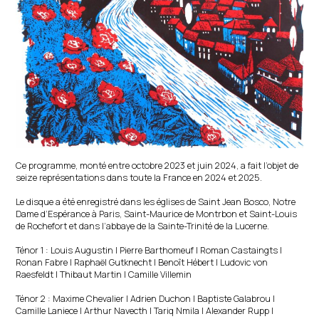
Ce programme, monté entre octobre 2023 et juin 2024, a fait l’objet de
seize représentations dans toute la France en 2024 et 2025.
Le disque a été enregistré dans les églises de Saint Jean Bosco, Notre
Dame d’Espérance à Paris, Saint-Maurice de Montrbon et Saint-Louis
de Rochefort et dans l’abbaye de la Sainte-Trinité de la Lucerne.
Ténor 1 : Louis Augustin | Pierre Barthomeuf | Roman Castaingts |
Ronan Fabre | Raphaël Gutknecht | Benoît Hébert | Ludovic von
Raesfeldt | Thibaut Martin | Camille Villemin
Ténor 2 : Maxime Chevalier | Adrien Duchon | Baptiste Galabrou |
Camille Laniece | Arthur Navecth | Tariq Nmila | Alexander Rupp |