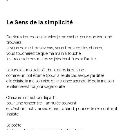
*
J’appartiens à un peuple
qui ne veut pas
laisser de traces.
Le Sens de la simplicité
Alexandre Romanès
Derrière des choses simples je me cache, pour que vous me
trouviez ;
si vous ne me trouvez pas, vous trouverez les choses,
vous toucherez ce que ma main a touché,
les traces de nos mains se joindront l’une à l’autre.
La lune du mois d’août brille dans la cuisine
comme un pot étamé (pour la seule cause que j’ai dite)
elle éclaire la maison vide et le silence agenouillé de la maison –
le silence est toujours agenouillé.
Chaque mot est un départ
pour une rencontre – annulée souvent –
et c’est un mot vrai seulement quand, pour cette rencontre, il
insiste.
Le poète