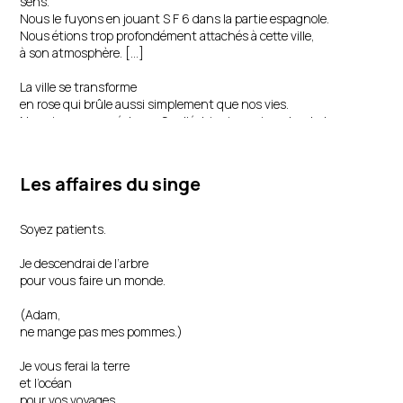
sens.
Nous le fuyons en jouant S F 6 dans la partie espagnole.
Nous étions trop profondément attachés à cette ville,
à son atmosphère. […]
La ville se transforme
en rose qui brûle aussi simplement que nos vies.
Nous jouons aux échecs. Sur l’échiquier – pierre tombale –
fraternisent l’amour et l’horreur, la stupeur et l’effroi.
Bizarrement, cela nous semble tout naturel, limpide. Nous
nous embrassons en ravalant nos larmes
Les affaires du singe
car : nous sommes de la même espèce.
Abdulah Sidran (Bosnie-Herzégovine)
Soyez patients.
traduction : Mireille Robin
Je descendrai de l’arbre
pour vous faire un monde.
(Adam,
ne mange pas mes pommes.)
Je vous ferai la terre
et l’océan
pour vos voyages.