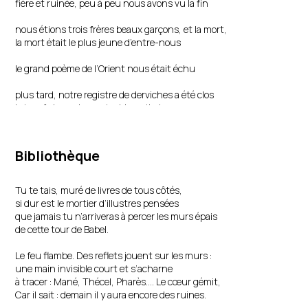
fière et ruinée, peu à peu nous avons vu la fin
nous étions trois frères beaux garçons, et la mort,
la mort était le plus jeune d’entre-nous
le grand poème de l’Orient nous était échu
plus tard, notre registre de derviches a été clos
le jour fut mouton noir et la nuit chevreau
et mon jumeau qui était une fontaine nomade
comme un campement a fait lever le poème
sans regarder aux pentes ni aux pierres
Bibliothèque
sur les routes des épices nos genoux ont fléchi
un pas après l’autre
comme un thrène effrayant il nous a fait passer
Tu te tais, muré de livres de tous côtés,
il nous a fait déboucher dans la pleine
si dur est le mortier d’illustres pensées
le grand poème de l’Orient nous était échu
que jamais tu n’arriveras à percer les murs épais
de cette tour de Babel.
Hilmi Yavuz (Turquie)
, traduction : Michèle Aquien, Guzine Dino, Pierre Chuvin
Le feu flambe. Des reflets jouent sur les murs :
une main invisible court et s’acharne
à tracer : Mané, Thécel, Pharès…. Le cœur gémit,
Car il sait : demain il y aura encore des ruines.