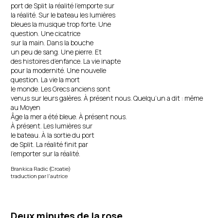
port de Split la réalité l’emporte sur
minarets, et fait la richesse de ce paysage sensible et tangible,
la réalité. Sur le bateau les lumières
vibrant et vivant.
bleues la musique trop forte. Une
question. Une cicatrice
A la lumière de nos chants et à l’ombre de nos textes, c’est l’unité
sur la main. Dans la bouche
de ces habitudes dans la diversité de ces cultures que nous
un peu de sang. Une pierre. Et
voulons vous partager. Mais vous aurez compris que les Balkans,
des histoires d’enfance. La vie inapte
racontés en contrepoint entre des rythmes ancestraux et des
pour la modernité. Une nouvelle
poèmes contemporains, ne sont que le plus beau des prétextes
question. La vie la mort
pour mieux questionner ici et maintenant le devenir de notre
le monde. Les Grecs anciens sont
monde. C’est une réflexion commune sur l’aujourd’hui de
venus sur leurs galères. À présent nous. Quelqu’un a dit : même
chacun d’entre nous pour mieux placer demain, ensemble, sur le
au Moyen
chemin que nous aurons choisi : celui de la paix et de la félicité.
Âge la mer a été bleue. À présent nous.
Loïk Blanvillain
À présent. Les lumières sur
le bateau. À la sortie du port
de Split. La réalité finit par
l’emporter sur la réalité.
Brankica Radic (Croatie)
traduction par l’autrice
Deux minutes de la rose