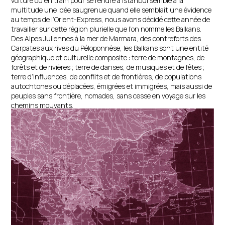
voiture ou en train pour se rendre à Istanbul semble à la
multitude une idée saugrenue quand elle semblait une évidence
au temps de l’Orient-Express, nous avons décidé cette année de
travailler sur cette région plurielle que l’on nomme les Balkans.
Des Alpes Juliennes à la mer de Marmara, des contreforts des
Carpates aux rives du Péloponnèse, les Balkans sont une entité
géographique et culturelle composite : terre de montagnes, de
forêts et de rivières ; terre de danses, de musiques et de fêtes ;
terre d’influences, de conflits et de frontières, de populations
autochtones ou déplacées, émigrées et immigrées, mais aussi de
peuples sans frontière, nomades, sans cesse en voyage sur les
chemins mouvants.
Nous vous proposons donc ce soir un voyage à la lisière orientale
de l’Europe. Une lisière comme une frange aux intérêts
successifs des plus grandes puissances de leurs époques, une «
zone », permettant de garder ses distances tout en s’assurant
de protéger son palais. La Grèce, Rome, Byzance, Venise, l’empire
Ottoman puis l’empire Austro-Hongrois, la Russie Soviétique face
à l’Organisation Atlantique, l’Union Européenne face à l’Union
Européenne. Toutes ces puissances ont laissé leurs marques,
leurs vestiges, leurs manières de vivre. De cette multitude
d’influences différentes et parfois contradictoires, les peuples
des Balkans nourrissent des langues variées, s’alimentant entre-